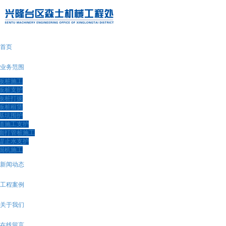
首页
业务范围
板桩施工
板桩支护
板桩打拔
板桩租赁
基坑围护
道施工支护
面打管桩施工
堤止水支护
掘机施工
新闻动态
工程案例
关于我们
在线留言