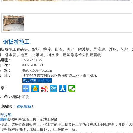
钢板桩施工
钢板桩施工在码头、货场、护岸、山石、固定、防波堤、导流堤、浮标、船坞、
闸、引水管、地基、防渗墙、挡水墙、建基等等长久性建筑物
冯经理：
15642720555
固 话：
0427-2884873
邮 箱：
869671509@qq.com
地 址：
辽宁省盘锦市兴隆台区兴海街道工业大街司机乐
留言咨询
更多信息
分享：
上一条：
钢板桩租赁
关键词：
钢板桩施工
产品介绍
钢板桩
侧倾和基坑底土拱起及地上裂缝
①现象。选用拉森钢板桩，开挖土方的挖土机及运土车辆设在地上钢板桩侧，开挖不久
发现钢板桩顶侧倾，坑底土拱起，地上裂缝并下沉。