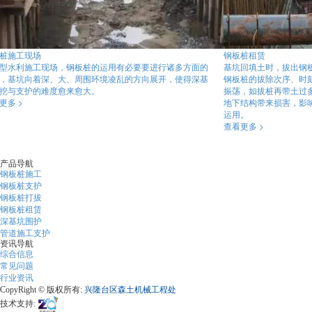
桩施工现场
钢板桩租赁
型水利施工现场，钢板桩的运用有必要要进行诸多方面的
基坑回填土时，拔出钢
，基坑向着深、大、周围环境凌乱的方向展开，使得深基
钢板桩的拔除次序、时
挖与支护的难度愈来愈大。
振荡，如拔桩再带土过
更多 >
地下结构带来损害，影
运用。
查看更多 >
产品导航
钢板桩施工
钢板桩支护
钢板桩打拔
钢板桩租赁
深基坑围护
管道施工支护
资讯导航
综合信息
常见问题
行业资讯
CopyRight © 版权所有:
兴隆台区森土机械工程处
技术支持: