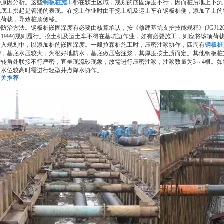
②原因分析。这些
钢板桩施工
都在软土区域，规划的嵌固深度不行，因而桩后地上下沉
坑底土拱起是管涌的表现。在挖土作业时由于挖土机及运土车在钢板桩侧，添加了土的
上荷载，导致桩顶侧移。
③防治方法。钢板桩嵌固深度有必要由核算承认，按《修建基坑支护技能规程》(JGJ12
—1999)规则履行。挖土机及运土车不得在基坑边作业，如有必要施工，则应将该项荷
计入规划中，以添加桩的嵌固深度。一般拉森桩施工时，压密注浆协作，四周有
钢板桩
护
，基底水压较大，为很好地防水，基底做压密注浆，其厚度按土质而定。其他钢板桩
护转角处联接不行严密，宜呈现流砂现象，故需进行压密注浆，注浆数量为3～4根。如
下水位较高时需进行轻型井点降水协作。
相关推荐
+